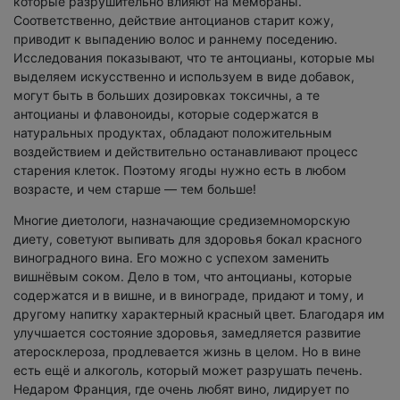
которые разрушительно влияют на мембраны.
Соответственно, действие антоцианов старит кожу,
приводит к выпадению волос и раннему поседению.
Исследования показывают, что те антоцианы, которые мы
выделяем искусственно и используем в виде добавок,
могут быть в больших дозировках токсичны, а те
антоцианы и флавоноиды, которые содержатся в
натуральных продуктах, обладают положительным
воздействием и действительно останавливают процесс
старения клеток. Поэтому ягоды нужно есть в любом
возрасте, и чем старше — тем больше!
Многие диетологи, назначающие средиземноморскую
диету, советуют выпивать для здоровья бокал красного
виноградного вина. Его можно с успехом заменить
вишнёвым соком. Дело в том, что антоцианы, которые
содержатся и в вишне, и в винограде, придают и тому, и
другому напитку характерный красный цвет. Благодаря им
улучшается состояние здоровья, замедляется развитие
атеросклероза, продлевается жизнь в целом. Но в вине
есть ещё и алкоголь, который может разрушать печень.
Недаром Франция, где очень любят вино, лидирует по