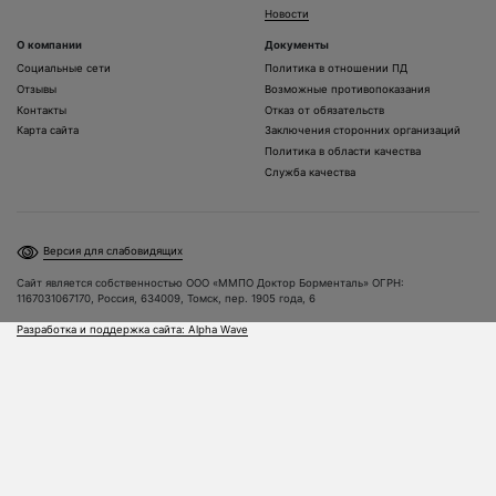
Новости
О компании
Документы
Социальные сети
Политика в отношении ПД
Отзывы
Возможные противопоказания
Контакты
Отказ от обязательств
Карта сайта
Заключения сторонних организаций
Политика в области качества
Служба качества
Версия для слабовидящих
Сайт является собственностью ООО «ММПО Доктор Борменталь» ОГРН:
1167031067170, Россия, 634009, Томск, пер. 1905 года, 6
Разработка и поддержка сайта: Alpha Wave