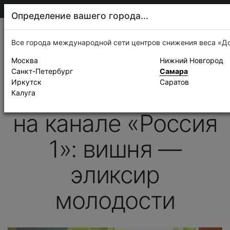
205-13-01
Самара
Определение вашего города...
Новости
Все города международной сети центров снижения веса «Д
Москва
Нижний Новгород
23 июля 2018 г.
Санкт-Петербург
Самара
Россия 1, «О самом главном»
Иркутск
Саратов
Сергей Обложко
Калуга
на канале «Россия
1»: вишня —
эликсир
молодости