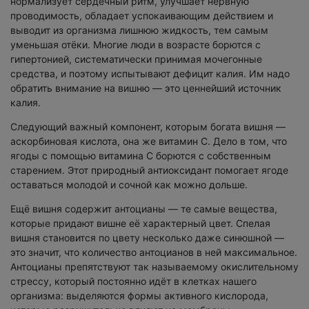
нормализует сердечный ритм, улучшает нервную
проводимость, обладает успокаивающим действием и
выводит из организма лишнюю жидкость, тем самым
уменьшая отёки. Многие люди в возрасте борются с
гипертонией, систематически принимая мочегонные
средства, и поэтому испытывают дефицит калия. Им надо
обратить внимание на вишню — это ценнейший источник
калия.
Следующий важный компонент, которым богата вишня —
аскорбиновая кислота, она же витамин С. Дело в том, что
ягоды с помощью витамина С борются с собственным
старением. Этот природный антиоксидант помогает ягоде
оставаться молодой и сочной как можно дольше.
Ещё вишня содержит антоцианы — те самые вещества,
которые придают вишне её характерный цвет. Спелая
вишня становится по цвету несколько даже синюшной —
это значит, что количество антоцианов в ней максимальное.
Антоцианы препятствуют так называемому окислительному
стрессу, который постоянно идёт в клетках нашего
организма: выделяются формы активного кислорода,