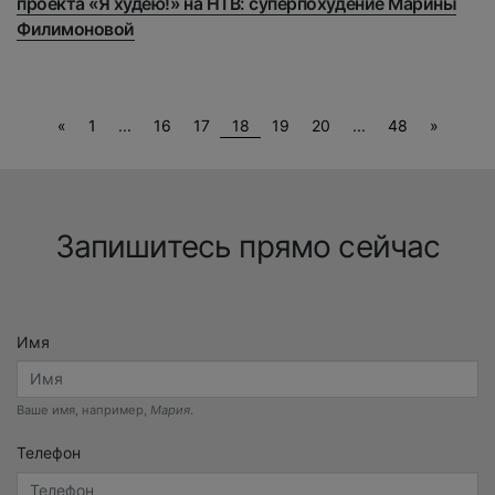
проекта «Я худею!» на НТВ: суперпохудение Марины
Филимоновой
Previous
Next
«
1
...
16
17
18
19
20
...
48
»
Запишитесь прямо сейчас
Имя
Ваше имя, например,
Мария
.
Телефон