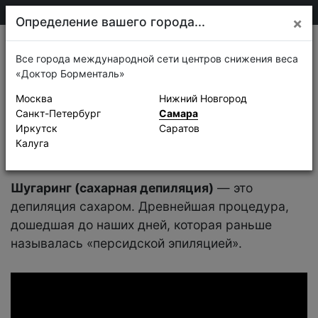
205-13-01
Самара
Определение вашего города...
×
Лицо
Записаться
Все города международной сети центров снижения веса
«Доктор Борменталь»
Шугаринг
Москва
Нижний Новгород
Санкт-Петербург
Самара
Иркутск
Саратов
Калуга
Шугаринг (сахарная депиляция)
— это
депиляция сахаром. Древнейшая процедура,
дошедшая до наших дней, которая раньше
называлась «персидской эпиляцией».