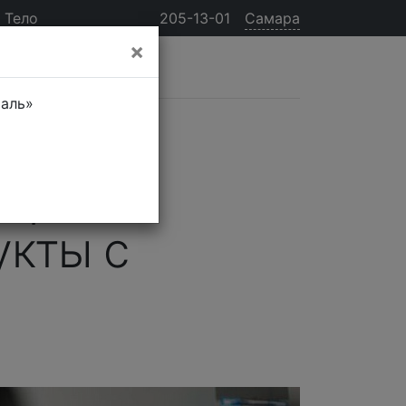
Тело
205-13-01
Самара
×
таль»
Первом
укты с