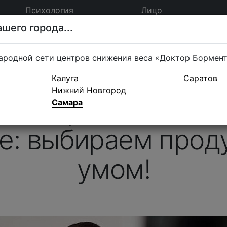
Психология
Лицо
шего города...
ародной сети центров снижения веса «Доктор Бормен
Калуга
Саратов
Нижний Новгород
й Бобровский на 
Самара
е: выбираем прод
умом!