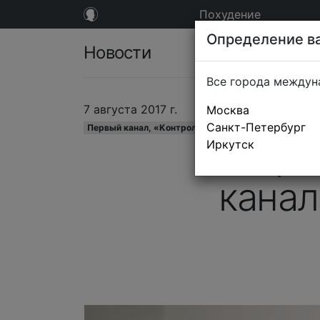
Похудение
Определение ва
Новости
Все города междун
7 августа 2017 г.
Москва
Санкт-Петербург
Первый канал, «Контрольная закупка»
Андре
Иркутск
канал