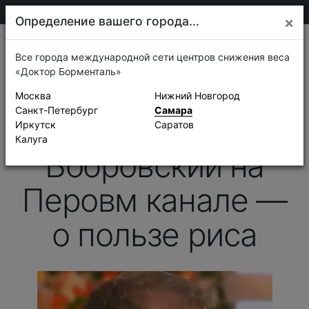
205-13-01
Самара
Определение вашего города...
×
Новости
Все города международной сети центров снижения веса
«Доктор Борменталь»
10 декабря 2012 г.
Москва
Нижний Новгород
Первый канал, «Доброго здоровьица!»
Санкт-Петербург
Самара
Андрей
Иркутск
Саратов
Калуга
Бобровский на
Перовм канале —
о пользе риса