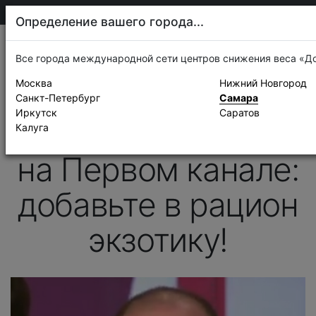
205-13-01
Самара
Определение вашего города...
Новости
Все города международной сети центров снижения веса «Д
Москва
Нижний Новгород
24 мая 2013 г.
Санкт-Петербург
Самара
Первый канал, «Время обедать»
Иркутск
Саратов
Андрей Князьков
Калуга
на Первом канале:
добавьте в рацион
экзотику!