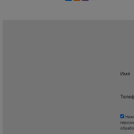
Имя
Теле
Нажи
персон
обрабо