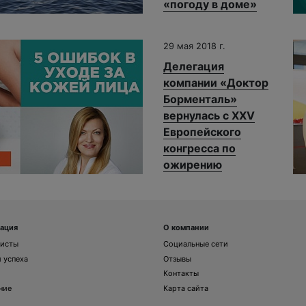
«погоду в доме»
29 мая 2018 г.
Делегация
компании «Доктор
Борменталь»
вернулась с XXV
Европейского
конгресса по
ожирению
ация
О компании
листы
Социальные сети
 успеха
Отзывы
Контакты
ние
Карта сайта
и