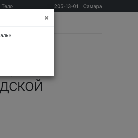
Тело
205-13-01
Самара
×
таль»
Первом
одской