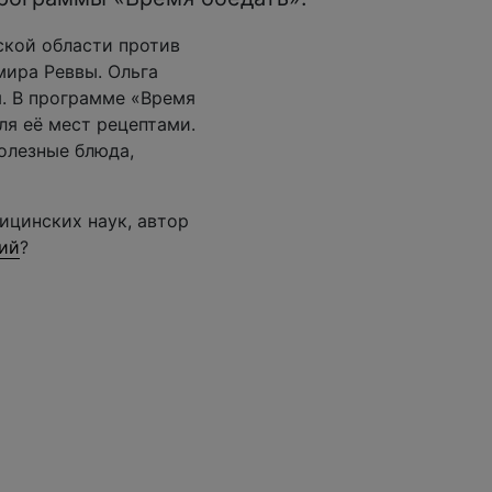
ской области против
мира Реввы. Ольга
я. В программе «Время
ля её мест рецептами.
полезные блюда,
ицинских наук, автор
ий
?