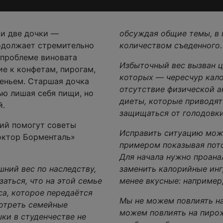
 и две дочки —
обсуждая общие темы, в 
родолжает стремительно
количеством съеденного.
 проблеме виновата
Избыточный вес вызван ц
ие к конфетам, пирогам,
которых — чересчур кал
реньем. Старшая дочка
отсутствие физической а
ью лишая себя пищи, но
диеты, которые приводят 
й.
защищаться от голодовки
ний помогут советы
Исправить ситуацию мож
октор Борменталь»
примером показывая пото
Для начала нужно проана
шний вес по наследству,
заменить калорийные инг
заться, что на этой семье
менее вкусные: например
са, которое передаётся
Мы не можем повлиять на 
мотреть семейные
можем повлиять на пирож
шки в студенчестве не