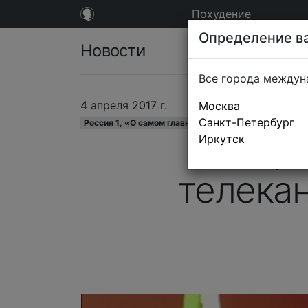
Похудение
Определение ва
Новости
Все города междун
4 апреля 2017 г.
Москва
Санкт-Петербург
Россия 1, «О самом главном»
Серг
Иркутск
телекан