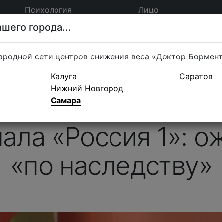
Психология
Лицо
шего города...
ародной сети центров снижения веса «Доктор Бормен
Калуга
Саратов
Нижний Новгород
ей Обложко — эк
Самара
ала «Россия 1»: 
«по наследству»