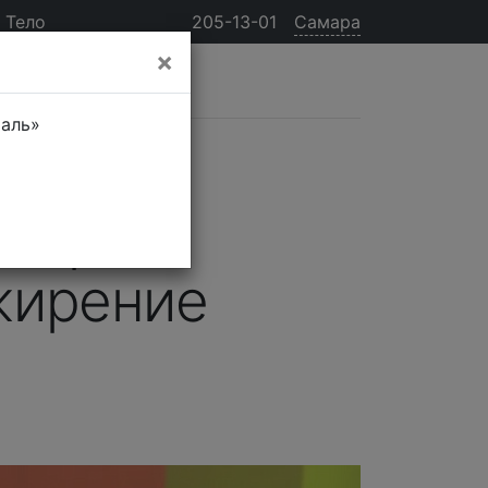
Тело
205-13-01
Самара
×
таль»
сперт
ожирение