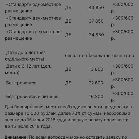
«Стандарт» одноместное
+300/600
ДБ
43 850
размещение
р.
«Стандарт» двухместное
+300/600
ДБ
37 850
размещение
р.
«Стандарт» трёхместное
+300/600
ДБ
34 850
размещение
р.
Дети до 5 лет (без
бесплатно
бесплатно
бесплатно
отдельного места)
Дети с 6-12 лет (доп.
+300/600
ДБ
13 800
место)
р.
+300/600
Без тренингов
ДБ
22 600
р.
+300/600
Без тренингов и питания
16 300
р.
Для бронирования места необходимо внести предоплату в
размере 10 000 рублей, далее 70% от суммы необходимо
внести до 15 июня 2018 года и полную оплату произвести
до 15 июля 2018 года.
Внимание!
По всем вопросам можно оставить заявку по