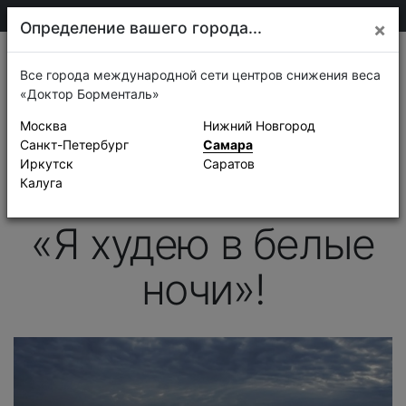
205-13-01
Самара
Определение вашего города...
×
Новости
Все города международной сети центров снижения веса
«Доктор Борменталь»
22 марта 2018 г.
Москва
Нижний Новгород
Приглашаем на III
Санкт-Петербург
Самара
Иркутск
Саратов
летний интенсив
Калуга
«Я худею в белые
ночи»!