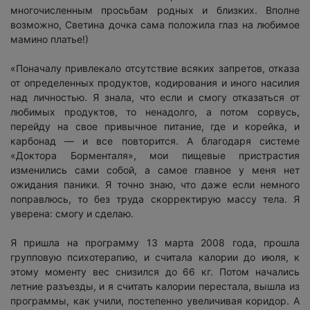
многочисленным просьбам родных и близких. Вполне
возможно, Светина дочка сама положила глаз на любимое
мамино платье!)
«Поначалу привлекало отсутствие всяких запретов, отказа
от определенных продуктов, кодирования и иного насилия
над личностью. Я знала, что если и смогу отказаться от
любимых продуктов, то ненадолго, а потом сорвусь,
перейду на свое привычное питание, где и корейка, и
карбонад — и все повторится. А благодаря системе
«Доктора Борменталя», мои пищевые пристрастия
изменились сами собой, а самое главное у меня нет
ожидания паники. Я точно знаю, что даже если немного
поправлюсь, то без труда скорректирую массу тела. Я
уверена: смогу и сделаю.
Я пришла на программу 13 марта 2008 года, прошла
групповую психотерапию, и считала калории до июля, к
этому моменту вес снизился до 66 кг. Потом начались
летние разъезды, и я считать калории перестала, вышла из
программы, как учили, постепенно увеличивая коридор. А