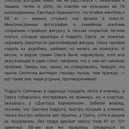
способа, который помог бы ей расстаться с нажитыми в
тишине, тепле и уюте, но совсем не нужными ей 76
килограммами. Светлана признается, что втайне мечтала о
58 кг — именно столько она весила в юности.
Многочисленные фотографии в семейном альбоме
сохранили стройную фигурку в легком открытом летнем
платье, которое однажды и подвело Свету, не пожелав
скрывать округлости располневшей фигуры. Наша героиня
ходила на аэробику, шейпинг, но ничего не помогало. И
весом, и видом своим Света была недовольна, хотя все
окружающие в один голос говорили, что у нее нет никаких
проблем. Теперь они, также, не сговариваясь, твердят, что
нынче Светочка выглядит гораздо лучше, чем прежде, —
вот такие они, наши родные, противоречивые!
Подруга Светланы в надежде похудеть легка в клинику, и
Света собиралась последовать ее примеру, но, к счастью,
оказалась у «Доктора Борменталя». Забегая вперед,
скажем, что Светина подруга, быстро похудев в клинике,
также быстро набрала вес обратно, а Света, хотя и вышла
из программы, без труда держит массу тела 61 кг. (От
заветных 58-ми все же пришлось отказаться по