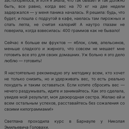
застопорилось, и хотя я знала, что так бывает и так должно
быть, все равно, когда вес на 70 кг на две недели
задержался — у меня паника началась. Я решила: будь, что
будет, и пошла с подругой в кафе, наелась там пирожных и
спать легла, не считая калорий! А наутро глазам не
поверила, когда взвесилась: 400 граммов как не бывало!
Сейчас я больше ем фруктов — яблок, слив, апельсинов,
меньше сладкого и жирного, что совсем не мешает мне
готовить все это для своих домашних. Уж больно я это дело
люблю — готовить!
Я настоятельно рекомендую эту методику всем, кто хочет
не только снизить, но и удерживать вес, то есть реально
похудеть и таким оставаться. Если хотите сбросить вес —
нечего раздумывать, идите и занимайтесь. Как это сделала,
увидев мой результат, моя двоюродная сестра. Желаю ей и
всем остальным успехов, расставайтесь без сожаления со
своими килограммами!»
Светлана проходила курс в Барнауле у Николая
Эмильевича Головахи.