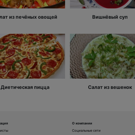
лат из печёных овощей
Вишнёвый суп
Диетическая пицца
Салат из вешенок
ация
О компании
листы
Социальные сети