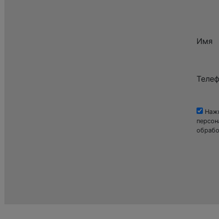
Имя
Теле
Нажи
персон
обрабо