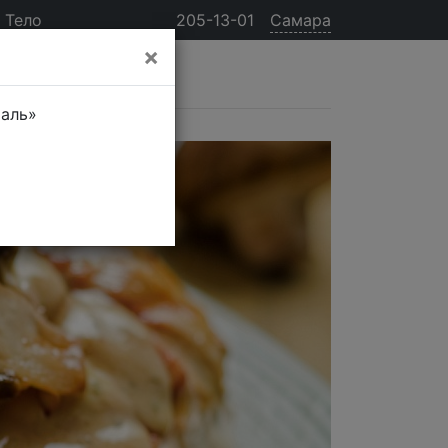
Тело
205-13-01
Самара
×
таль»