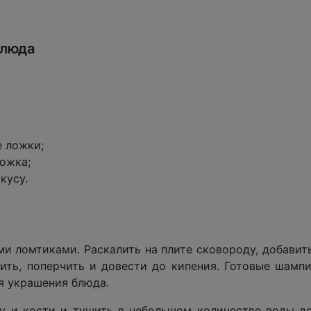
блюда
 ложки;
ожка;
кусу.
и ломтиками. Раскалить на плите сковороду, добавить
лить, поперчить и довести до кипения. Готовые шамп
я украшения блюда.
у и кости и тушить в небольшом количестве воды до