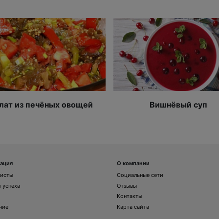
лат из печёных овощей
Вишнёвый суп
ация
О компании
листы
Социальные сети
 успеха
Отзывы
Контакты
ние
Карта сайта
и