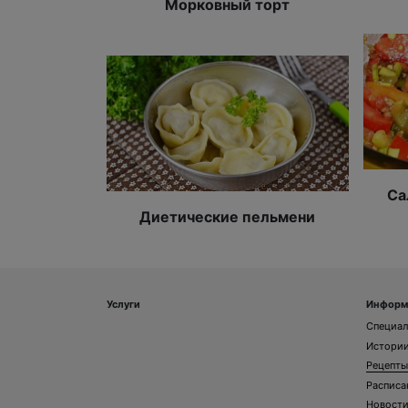
Морковный торт
Са
Диетические пельмени
Услуги
Информ
Специа
Истории
Рецепты
Расписа
Новост