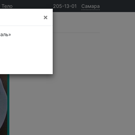
Тело
205-13-01
Самара
×
таль»