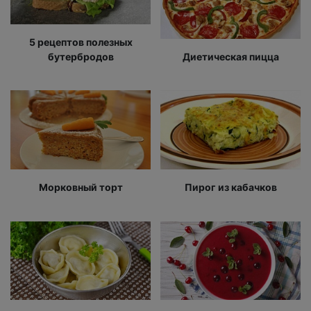
5 рецептов полезных
бутербродов
Диетическая пицца
Морковный торт
Пирог из кабачков